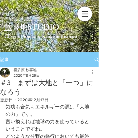
ー合気と気功と智慧の学舎ー
​
歓喜地STUDIO
Cheerful Studio by Kankichi Kitahara
記事
喜多原 歓喜地
2020年8月29日
＃3 まずは大地と「一つ」に
なろう
更新日：
2020年12月13日
気功も合気もエネルギーの源は「大地
の力」です。
言い換えれば地球の力を使っていると
いうことですね。
どのような分野の修行においても最終