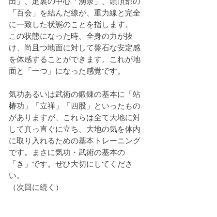
田」、足裏の中心「湧泉」、頭頂部の
「百会」を結んだ線が、重力線と完全
に一致した状態のことを指します。
この状態になった時、全身の力が抜
け、尚且つ地面に対して盤石な安定感
を体感することができます。これが地
面と「一つ」になった感覚です。
気功あるいは武術の鍛錬の基本に「
站
椿功
」「立禅」「四股」といったもの
がありますが、これらは全て大地に対
して真っ直ぐに立ち、大地の気を体内
に取り入れるための基本トレーニング
です。まさに気功・武術の基本の
「き」です。ぜひ大切にしてくださ
い。
（次回に続く）