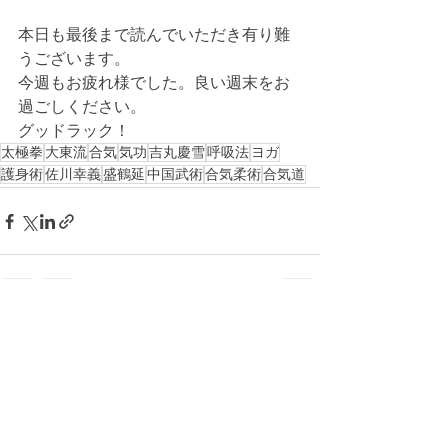
本日も最後まで読んでいただき有り難
うございます。
今週もお疲れ様でした。良い週末をお
過ごしください。
グッドラック！
太極拳
大東流
合気
気功
吉丸慶雪
呼吸法
ヨガ
護身術
佐川幸義
盛鶴延
中国武術
合気柔術
合気道
すべて表示
最新記事