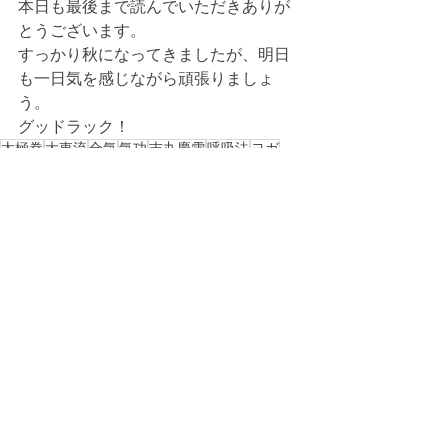
本日も最後まで読んでいただきありが
とうございます。
すっかり秋になってきましたが、明日
も一日気を感じながら頑張りましょ
う。
グッドラック！
太極拳
大東流
合気
気功
吉丸慶雪
呼吸法
ヨガ
護身術
佐川幸義
盛鶴延
中国武術
合気柔術
合気道
すべて表示
最新記事