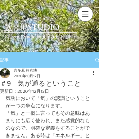
ー合気と気功と智慧の学舎ー
​
歓喜地STUDIO
Cheerful Studio by Kankichi Kitahara
記事
喜多原 歓喜地
2020年10月12日
＃9 気が通るということ
更新日：
2020年12月13日
気功において「気」の認識ということ
が一つの争点になります。
「気」と一概に言ってもその意味はあ
まりにも広く使われ、また感覚的なも
のなので、明確な定義をすることがで
きません。ある時は「エネルギー」と