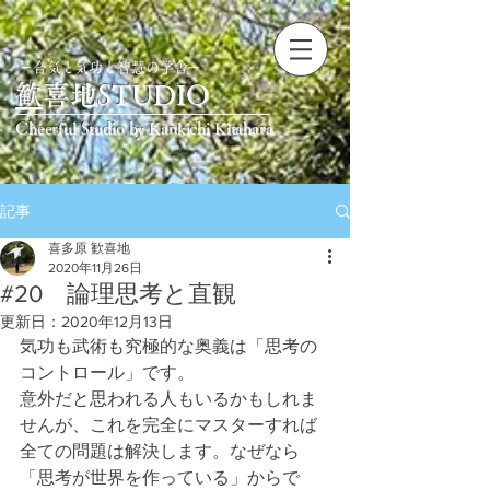
ー合気と気功と智慧の学舎ー
​
歓喜地STUDIO
Cheerful Studio by Kankichi Kitahara
記事
喜多原 歓喜地
2020年11月26日
#20 論理思考と直観
更新日：
2020年12月13日
気功も武術も究極的な奥義は「思考の
コントロール」です。
意外だと思われる人もいるかもしれま
せんが、これを完全にマスターすれば
全ての問題は解決します。なぜなら
「思考が世界を作っている」からで