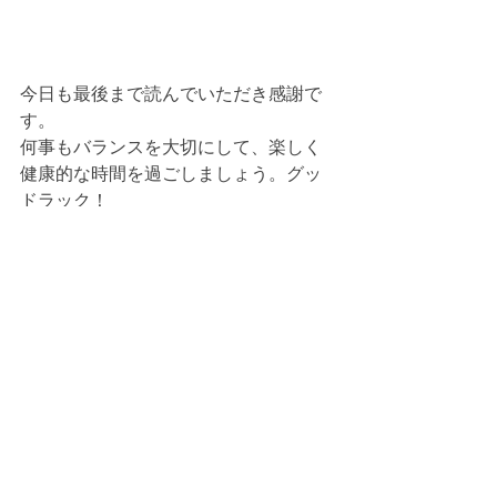
今日も最後まで読んでいただき感謝で
す。
何事もバランスを大切にして、楽しく
健康的な時間を過ごしましょう。グッ
ドラック！
太極拳
大東流
合気
気功
吉丸慶雪
呼吸法
ヨガ
護身術
盛鶴延
教室
スクール
すべて表示
最新記事