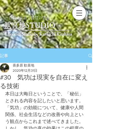
ー合気と気功と智慧の学舎ー
​
歓喜地STUDIO
Cheerful Studio by Kankichi Kitahara
記事
喜多原 歓喜地
2020年12月31日
#30 気功は現実を自在に変え
る技術
本日は大晦日ということで、「秘伝」
とされる内容を記したいと思います。
「気功」の効能について、健康や人間
関係、社会生活などの改善や向上とい
う観点からこれまで述べてきました。
しかし、気功の真の効果はこの程度の